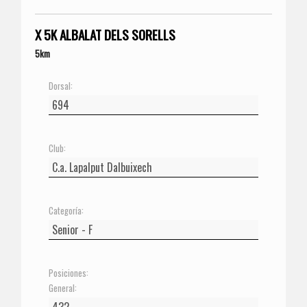
X 5K ALBALAT DELS SORELLS
5km
Dorsal:
Club:
Categoría:
Posiciones:
General: