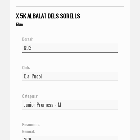
X 5K ALBALAT DELS SORELLS
5km
Dorsal:
Club:
Categoría:
Posiciones:
General: