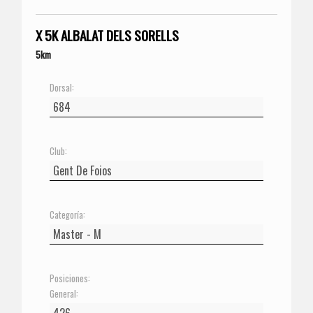
X 5K ALBALAT DELS SORELLS
5km
Dorsal:
Club:
Categoría:
Posiciones:
General: