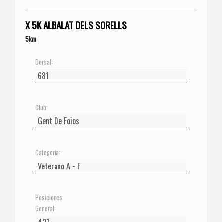
X 5K ALBALAT DELS SORELLS
5km
Dorsal:
Club:
Categoría:
Posiciones:
General: