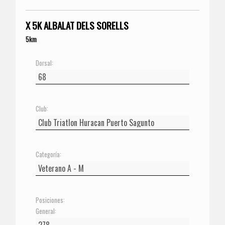
X 5K ALBALAT DELS SORELLS
5km
Dorsal:
Club:
Categoría:
Posiciones:
General: