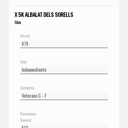
X 5K ALBALAT DELS SORELLS
5km
Dorsal:
Club:
Categoría:
Posiciones:
General: