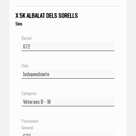
X 5K ALBALAT DELS SORELLS
5km
Dorsal:
Club:
Categoría:
Posiciones:
General: