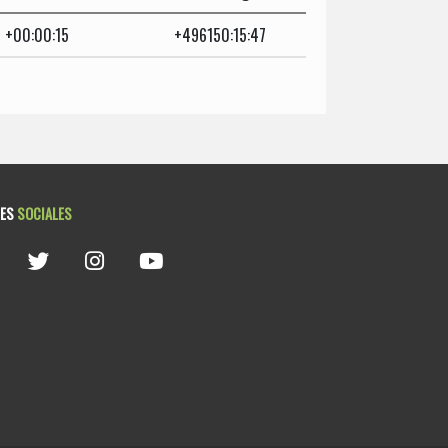
+00:00:15
+496150:15:47
DES
SOCIALES