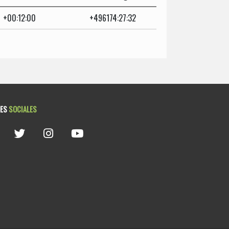
+00:12:00
+496174:27:32
DES
SOCIALES