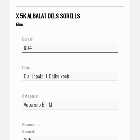
X 5K ALBALAT DELS SORELLS
5km
Dorsal:
Club:
Categoría:
Posiciones:
General: