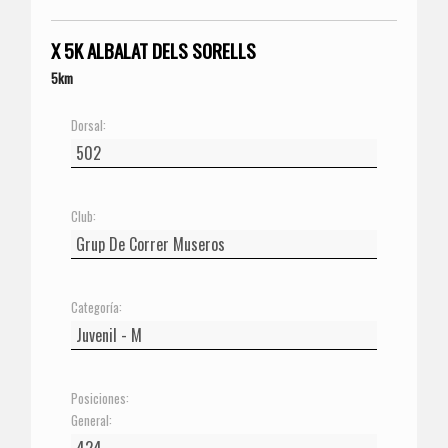
X 5K ALBALAT DELS SORELLS
5km
Dorsal:
Club:
Categoría:
Posiciones:
General: