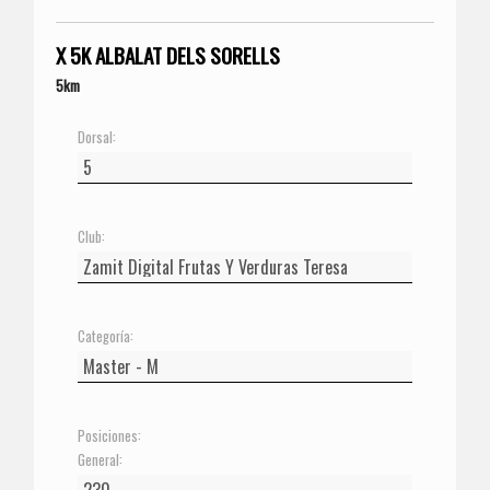
X 5K ALBALAT DELS SORELLS
5km
Dorsal:
Club:
Categoría:
Posiciones:
General: