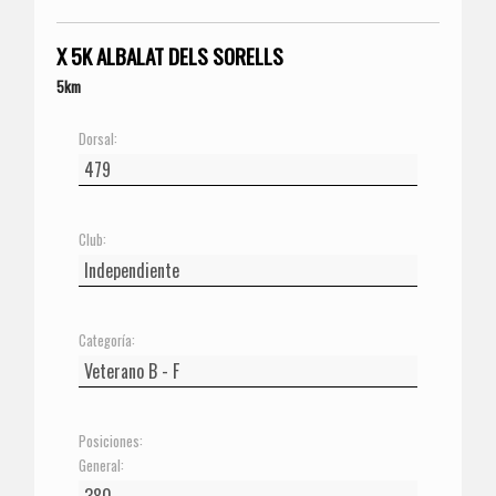
X 5K ALBALAT DELS SORELLS
5km
Dorsal:
Club:
Categoría:
Posiciones:
General: