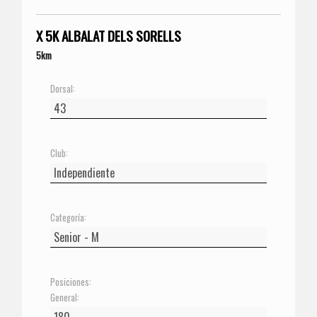
X 5K ALBALAT DELS SORELLS
5km
Dorsal:
Club:
Categoría:
Posiciones:
General: