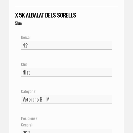
X 5K ALBALAT DELS SORELLS
5km
Dorsal:
Club:
Categoría:
Posiciones:
General: