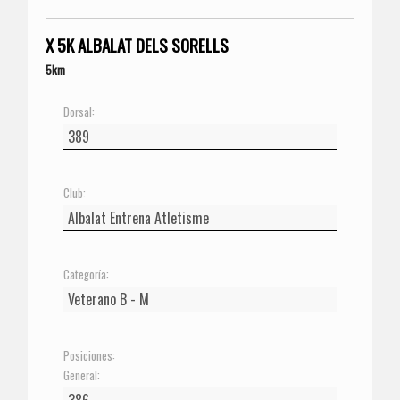
X 5K ALBALAT DELS SORELLS
5km
Dorsal:
Club:
Categoría:
Posiciones:
General: