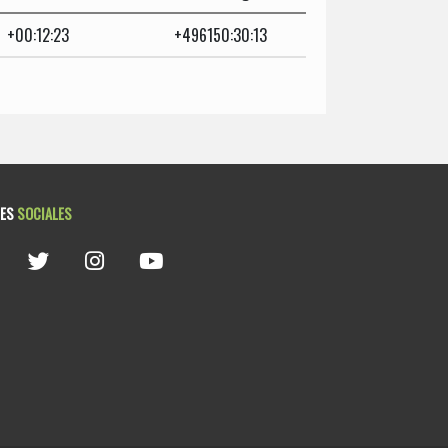
+00:12:23
+496150:30:13
DES
SOCIALES