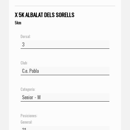
X 5K ALBALAT DELS SORELLS
5km
Dorsal:
Club:
Categoría:
Posiciones:
General: