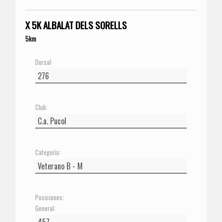
X 5K ALBALAT DELS SORELLS
5km
Dorsal:
Club:
Categoría:
Posiciones:
General: