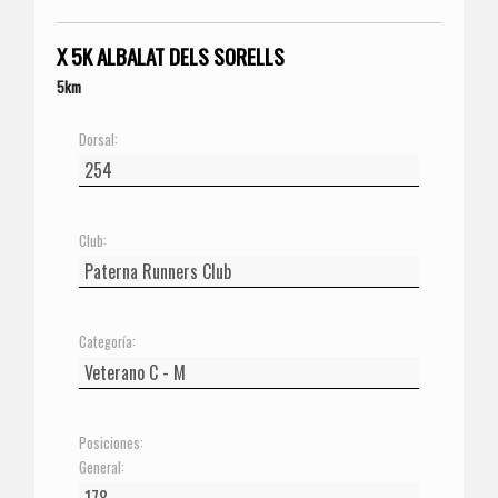
X 5K ALBALAT DELS SORELLS
5km
Dorsal:
Club:
Categoría:
Posiciones:
General: