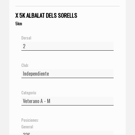
X 5K ALBALAT DELS SORELLS
5km
Dorsal:
Club:
Categoría:
Posiciones:
General: