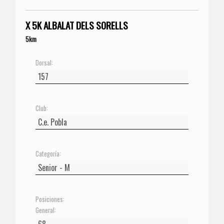
X 5K ALBALAT DELS SORELLS
5km
Dorsal:
Club:
Categoría:
Posiciones:
General: