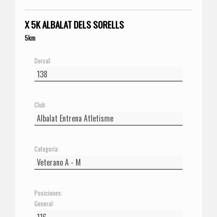
X 5K ALBALAT DELS SORELLS
5km
Dorsal:
Club:
Categoría:
Posiciones:
General: