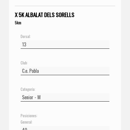
X 5K ALBALAT DELS SORELLS
5km
Dorsal:
Club:
Categoría:
Posiciones:
General: