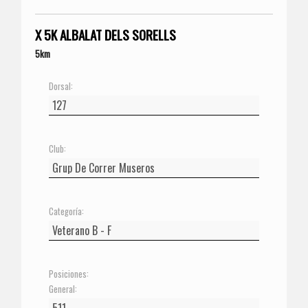
X 5K ALBALAT DELS SORELLS
5km
Dorsal:
Club:
Categoría:
Posiciones:
General: