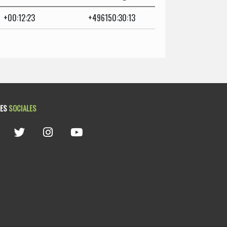
+00:12:23
+496150:30:13
DES
SOCIALES