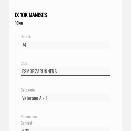
IX 10K MANISES
10km
Dorsal:
Club:
Categoría:
Posiciones:
General: