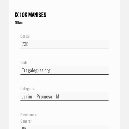
IX 10K MANISES
10km
Dorsal:
Club:
Categoría:
Posiciones:
General: