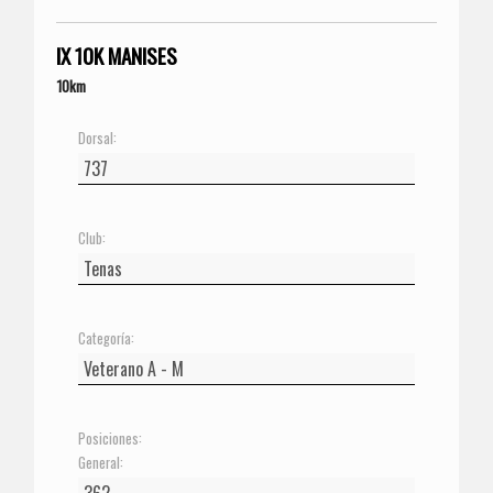
IX 10K MANISES
10km
Dorsal:
Club:
Categoría:
Posiciones:
General: