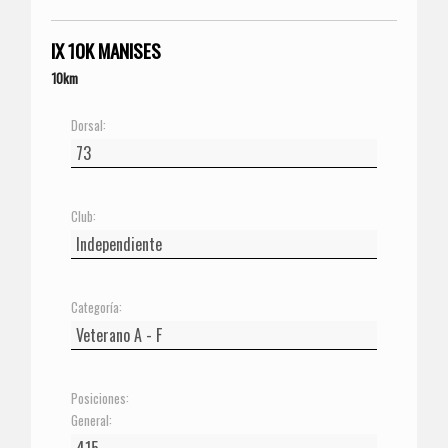
IX 10K MANISES
10km
Dorsal:
Club:
Categoría:
Posiciones:
General: