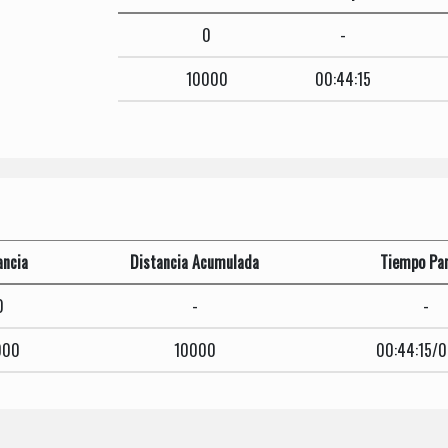
0
-
10000
00:44:15
ancia
Distancia Acumulada
Tiempo Par
0
-
-
000
10000
00:44:15/0