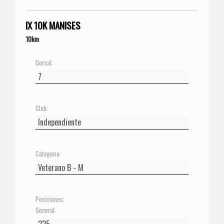
IX 10K MANISES
10km
Dorsal:
Club:
Categoría:
Posiciones:
General: