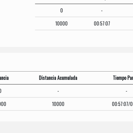
0
-
10000
00:57:07
ancia
Distancia Acumulada
Tiempo Par
0
-
-
000
10000
00:57:07/0