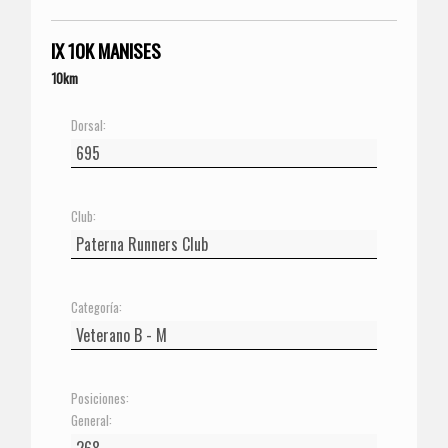
IX 10K MANISES
10km
Dorsal:
Club:
Categoría:
Posiciones:
General: