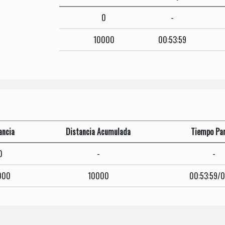
0
-
10000
00:53:59
ancia
Distancia Acumulada
Tiempo Par
0
-
-
000
10000
00:53:59/0