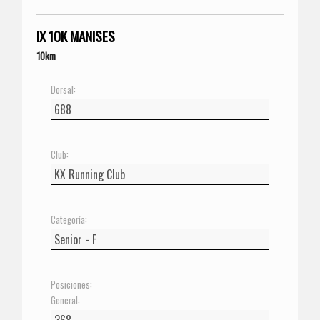
IX 10K MANISES
10km
Dorsal:
Club:
Categoría:
Posiciones:
General: