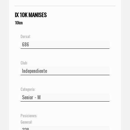
IX 10K MANISES
10km
Dorsal:
Club:
Categoría:
Posiciones:
General: