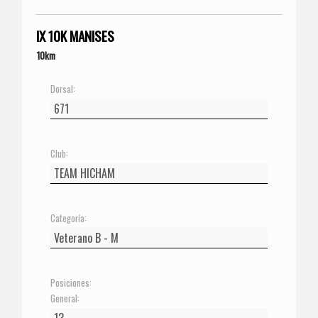
IX 10K MANISES
10km
Dorsal:
Club:
Categoría:
Posiciones:
General: