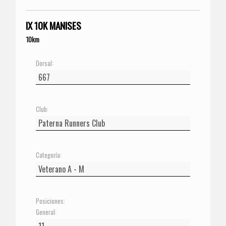
IX 10K MANISES
10km
Dorsal:
Club:
Categoría:
Posiciones:
General: