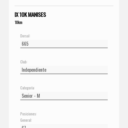
IX 10K MANISES
10km
Dorsal:
Club:
Categoría:
Posiciones:
General: