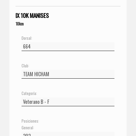
IX 10K MANISES
10km
Dorsal:
Club:
Categoría:
Posiciones:
General: