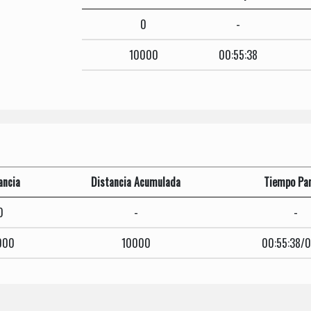
0
-
10000
00:55:38
ancia
Distancia Acumulada
Tiempo Par
0
-
-
000
10000
00:55:38/0