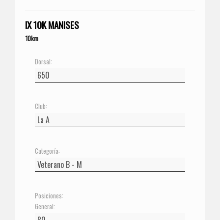
IX 10K MANISES
10km
Dorsal:
Club:
Categoría:
Posiciones:
General: