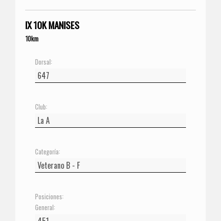
IX 10K MANISES
10km
Dorsal:
Club:
Categoría:
Posiciones:
General: