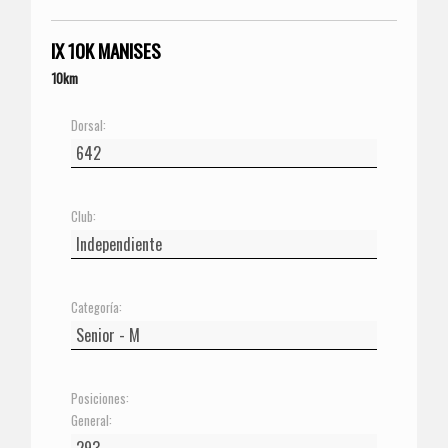
IX 10K MANISES
10km
Dorsal:
Club:
Categoría:
Posiciones:
General: