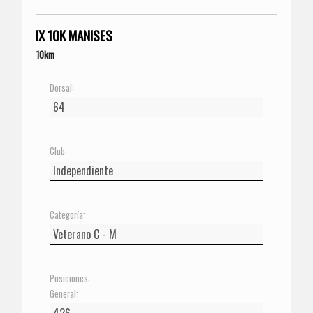
IX 10K MANISES
10km
Dorsal:
Club:
Categoría:
Posiciones:
General: