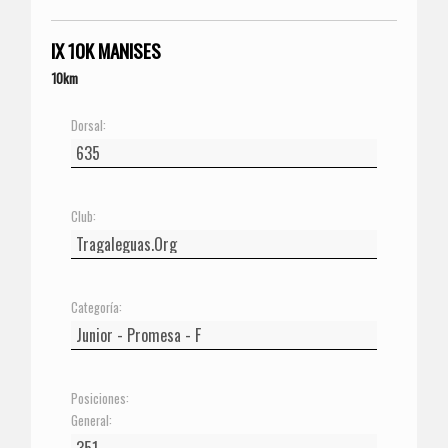
IX 10K MANISES
10km
Dorsal:
Club:
Categoría:
Posiciones:
General: