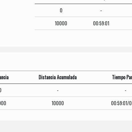
0
-
10000
00:59:01
ancia
Distancia Acumulada
Tiempo Par
0
-
-
000
10000
00:59:01/0