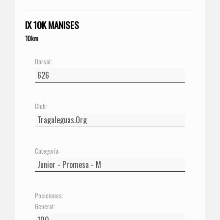
IX 10K MANISES
10km
Dorsal:
Club:
Categoría:
Posiciones:
General: