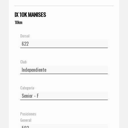
IX 10K MANISES
10km
Dorsal:
Club:
Categoría:
Posiciones:
General: